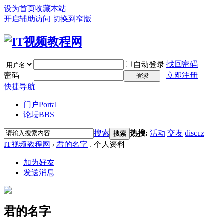
设为首页
收藏本站
开启辅助访问
切换到窄版
找回密码
自动登录
密码
立即注册
登录
快捷导航
门户
Portal
论坛
BBS
搜索
热搜:
活动
交友
discuz
搜索
IT视频教程网
›
君的名字
›
个人资料
加为好友
发送消息
君的名字