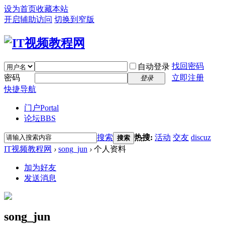
设为首页
收藏本站
开启辅助访问
切换到窄版
找回密码
自动登录
密码
立即注册
登录
快捷导航
门户
Portal
论坛
BBS
搜索
热搜:
活动
交友
discuz
搜索
IT视频教程网
›
song_jun
›
个人资料
加为好友
发送消息
song_jun