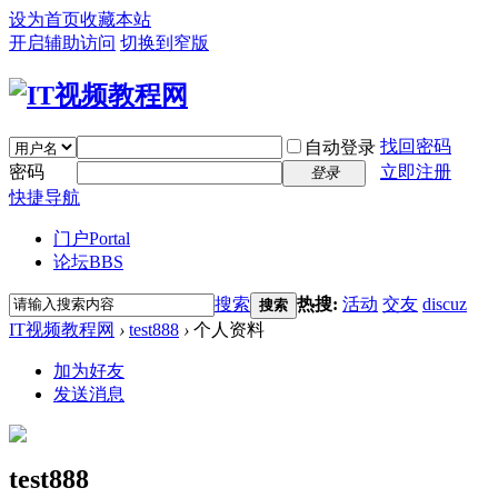
设为首页
收藏本站
开启辅助访问
切换到窄版
找回密码
自动登录
密码
立即注册
登录
快捷导航
门户
Portal
论坛
BBS
搜索
热搜:
活动
交友
discuz
搜索
IT视频教程网
›
test888
›
个人资料
加为好友
发送消息
test888